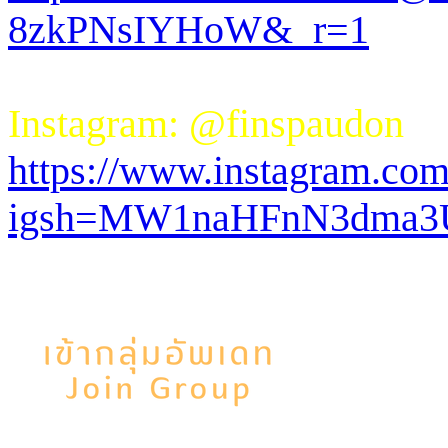
8zkPNsIYHoW&_r=1
Instagram: @finspaudon
https://www.instagram.com
igsh=MW1naHFnN3dma3