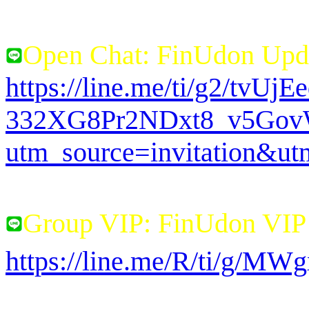
Open Chat: FinUdon Upd
https://line.me/ti/g2/tvUj
332XG8Pr2NDxt8_v5Go
utm_source=invitation&u
Group VIP: FinUdon VI
https://line.me/R/ti/g/M