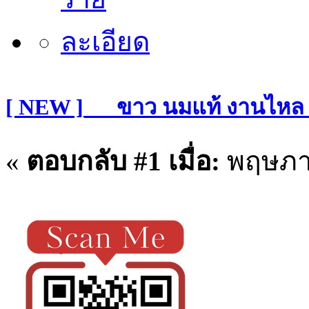
[ NEW ]___ขาว นมแท้ งานไหล
«
ตอบกลับ #1 เมื่อ:
พฤษภาค