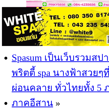
Spasum เป็นเว็บรวมสปา
พริตตี้ spa นางฟ้าสวยๆท
ผ่อนคลาย ทั่วไทยทั้ง 5
ภาคอีสาน
»