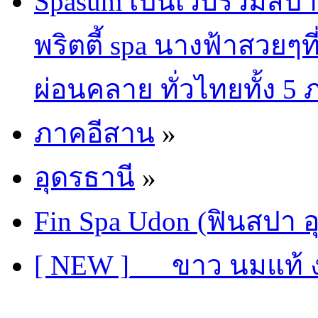
Spasum เป็นเว็บรวมสปา
พริตตี้ spa นางฟ้าสวยๆท
ผ่อนคลาย ทั่วไทยทั้ง 5
ภาคอีสาน
»
อุดรธานี
»
Fin Spa Udon (ฟินสปา อ
[ NEW ]___ขาว นมแท้