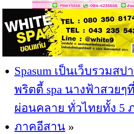
Spasum เป็นเว็บรวมสปา
พริตตี้ spa นางฟ้าสวยๆท
ผ่อนคลาย ทั่วไทยทั้ง 5
ภาคอีสาน
»