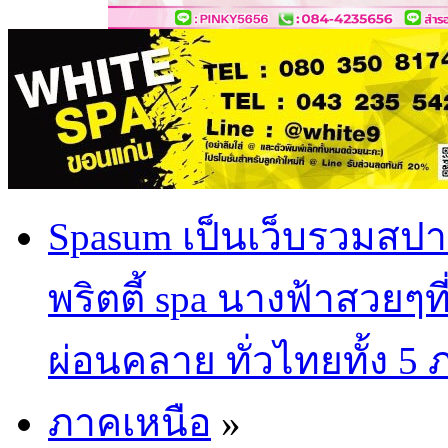
Spasum เป็นเว็บรวมสปา
พริตตี้ spa นางฟ้าสวยๆท
ผ่อนคลาย ทั่วไทยทั้ง 5
ภาคเหนือ
»