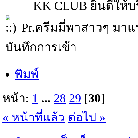
KK CLUB ยินดีให้บริ
Pr.ครีมมี่พาสาวๆ มาแ
บันทึกการเข้า
พิมพ์
หน้า:
1
...
28
29
[
30
]
« หน้าที่แล้ว
ต่อไป »