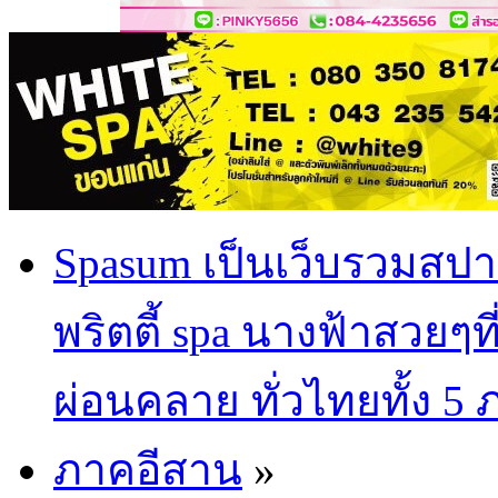
Spasum เป็นเว็บรวมสปา
พริตตี้ spa นางฟ้าสวยๆท
ผ่อนคลาย ทั่วไทยทั้ง 5
ภาคอีสาน
»