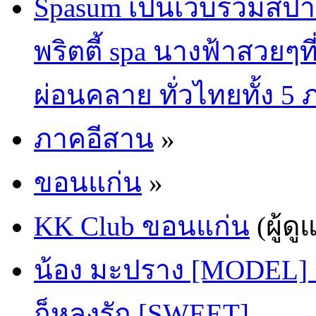
Spasum เป็นเว็บรวมสปา
พริตตี้ spa นางฟ้าสวยๆท
ผ่อนคลาย ทั่วไทยทั้ง 5
ภาคอีสาน
»
ขอนแก่น
»
KK Club ขอนแก่น
(ผู้ดู
น้อง มะปราง [MODEL] ข
ก็หลงรัก [SWEET]