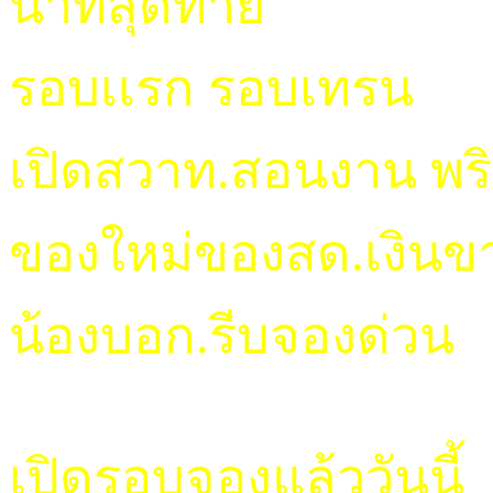
นาทีสุดท้าย
รอบเเรก รอบเทรน
เปิดสวาท.สอนงาน พริต
ของใหม่ของสด.เงินขา
น้องบอก.รีบจองด่วน
เปิดรอบจองแล้ววันนี้