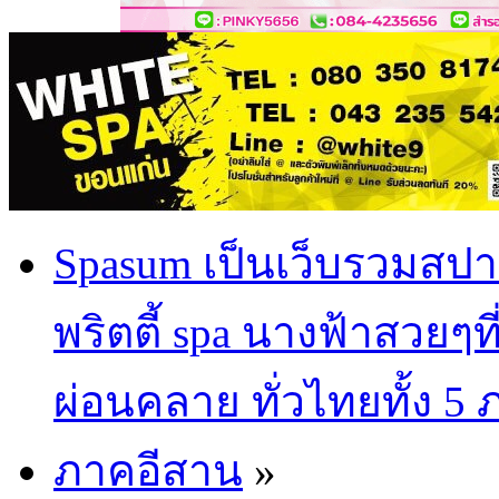
Spasum เป็นเว็บรวมสปา
พริตตี้ spa นางฟ้าสวยๆท
ผ่อนคลาย ทั่วไทยทั้ง 5
ภาคอีสาน
»