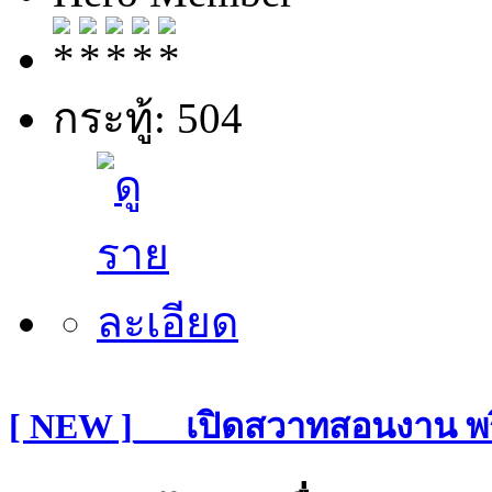
กระทู้: 504
[ NEW ]___เปิดสวาทสอนงาน พริ