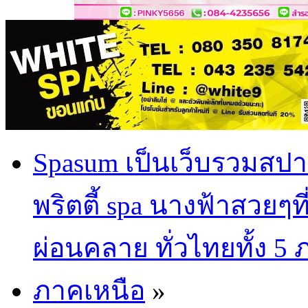
Spasum เป็นเว็บรวมสปา
พริตตี้ spa นางฟ้าสวยๆท
ผ่อนคลาย ทั่วไทยทั้ง 5
ภาคเหนือ
»