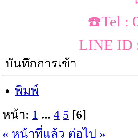
☎️Tel :
LINE ID 
บันทึกการเข้า
พิมพ์
หน้า:
1
...
4
5
[
6
]
« หน้าที่แล้ว
ต่อไป »