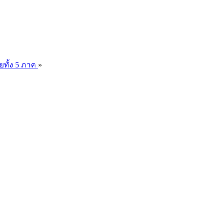
ยทั้ง 5 ภาค
»