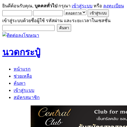
ยินดีต้อนรับคุณ,
บุคคลทั่วไป
กรุณา
เข้าสู่ระบบ
หรือ
ลงทะเบียน
เข้าสู่ระบบด้วยชื่อผู้ใช้ รหัสผ่าน และระยะเวลาในเซสชั่น
นวดกระปู๋
หน้าแรก
ช่วยเหลือ
ค้นหา
เข้าสู่ระบบ
สมัครสมาชิก