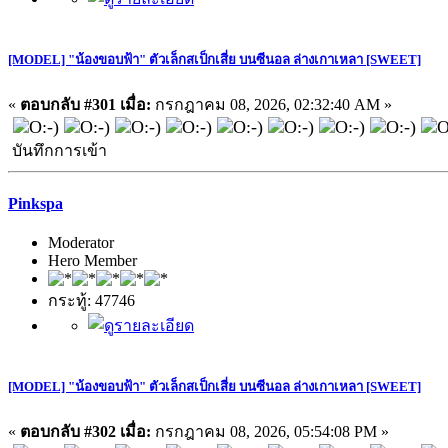
[MODEL] "น้องขอบฟ้า" ตัวเล็กสเป็กเสี่ย บนซีนอล ล่างเกาเหลา [SWEET]
«
ตอบกลับ #301 เมื่อ:
กรกฎาคม 08, 2026, 02:32:40 AM »
บันทึกการเข้า
Pinkspa
Moderator
Hero Member
กระทู้: 47746
[MODEL] "น้องขอบฟ้า" ตัวเล็กสเป็กเสี่ย บนซีนอล ล่างเกาเหลา [SWEET]
«
ตอบกลับ #302 เมื่อ:
กรกฎาคม 08, 2026, 05:54:08 PM »