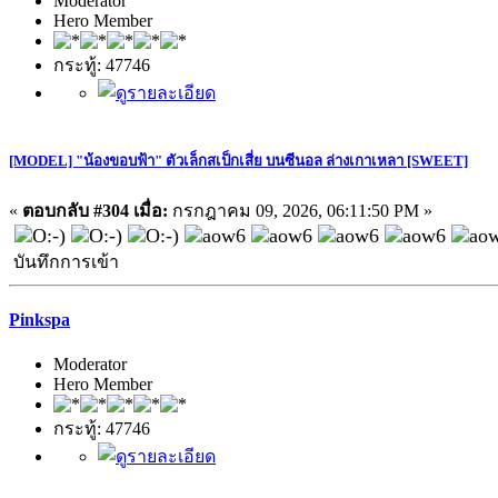
Moderator
Hero Member
กระทู้: 47746
[MODEL] "น้องขอบฟ้า" ตัวเล็กสเป็กเสี่ย บนซีนอล ล่างเกาเหลา [SWEET]
«
ตอบกลับ #304 เมื่อ:
กรกฎาคม 09, 2026, 06:11:50 PM »
บันทึกการเข้า
Pinkspa
Moderator
Hero Member
กระทู้: 47746