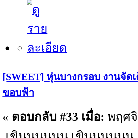
[SWEET] หุ่นบางกรอบ งานจัดเต
ขอบฟ้า
«
ตอบกลับ #33 เมื่อ:
พฤศจิ
เขินนนนนน เขินนนนนน 