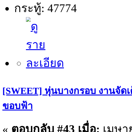
กระทู้: 47774
[SWEET] หุ่นบางกรอบ งานจัดเต
ขอบฟ้า
«
ตอบกลับ #43 เมื่อ:
เมษาย