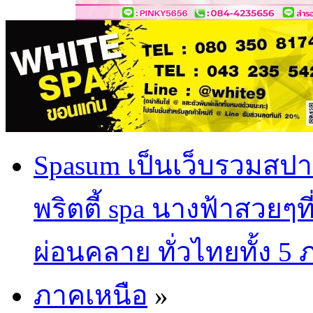
Spasum เป็นเว็บรวมสปา
พริตตี้ spa นางฟ้าสวยๆท
ผ่อนคลาย ทั่วไทยทั้ง 5
ภาคเหนือ
»