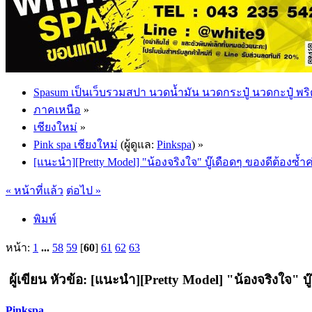
Spasum เป็นเว็บรวมสปา นวดน้ำมัน นวดกระปู๋ นวดกะปู๋ พริ
ภาคเหนือ
»
เชียงใหม่
»
Pink spa เชียงใหม่
(ผู้ดูแล:
Pinkspa
) »
[แนะนำ][Pretty Model] "น้องจริงใจ" บู๊เดือดๆ ของดีต้องซ้ำ
« หน้าที่แล้ว
ต่อไป »
พิมพ์
หน้า:
1
...
58
59
[
60
]
61
62
63
ผู้เขียน
หัวข้อ: [แนะนำ][Pretty Model] "น้องจริงใจ" บู
Pinkspa