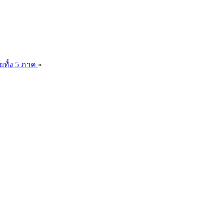
ยทั้ง 5 ภาค
»