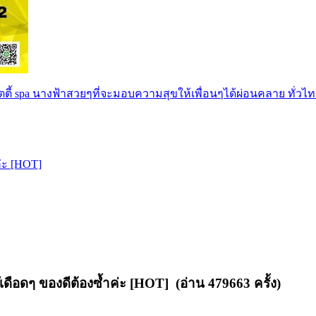
ตตี้ spa นางฟ้าสวยๆที่จะมอบความสุขให้เพื่อนๆได้ผ่อนคลาย ทั่วไท
ค่ะ [HOT]
๊เดือดๆ ของดีต้องซ้ำค่ะ [HOT] (อ่าน 479663 ครั้ง)