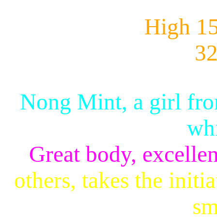
High 15
32
Nong Mint, a girl fr
whi
Great body, excelle
others, takes the init
sm