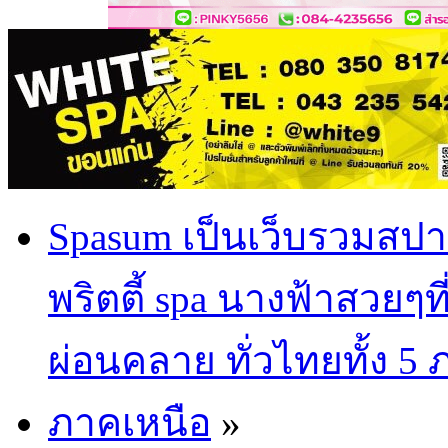
Spasum เป็นเว็บรวมสปา
พริตตี้ spa นางฟ้าสวยๆท
ผ่อนคลาย ทั่วไทยทั้ง 5
ภาคเหนือ
»