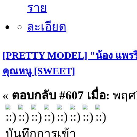
[PRETTY MODEL] "น้อง แพรรี่
คุณหนู [SWEET]
«
ตอบกลับ #607 เมื่อ:
พฤศจ
บันทึกการเข้า