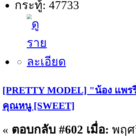
กระทู้: 47733
[PRETTY MODEL] "น้อง แพรรี่
คุณหนู [SWEET]
«
ตอบกลับ #602 เมื่อ:
พฤศจ