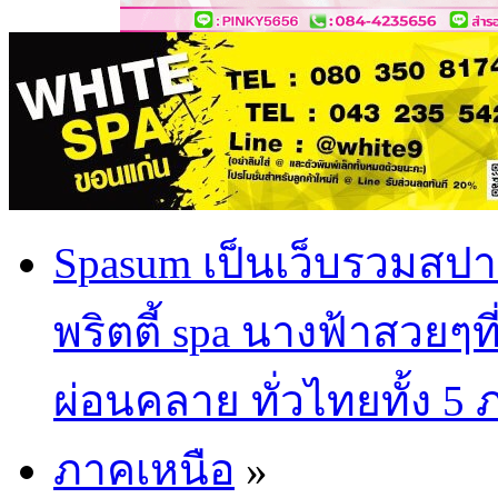
Spasum เป็นเว็บรวมสปา
พริตตี้ spa นางฟ้าสวยๆท
ผ่อนคลาย ทั่วไทยทั้ง 5
ภาคเหนือ
»