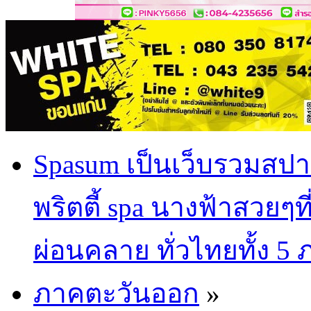
Spasum เป็นเว็บรวมสปา
พริตตี้ spa นางฟ้าสวยๆท
ผ่อนคลาย ทั่วไทยทั้ง 5
ภาคตะวันออก
»