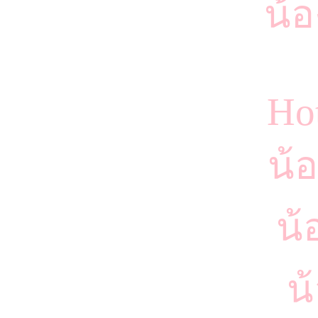
น้อ
Ho
น้
น้
น้