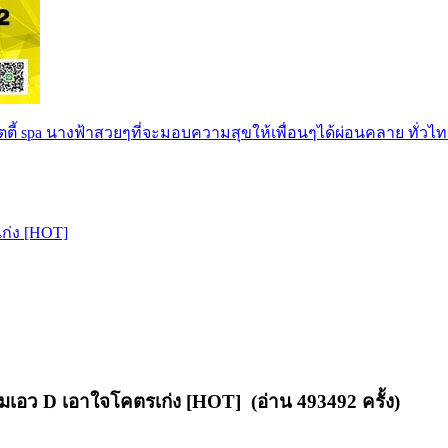
ตตี้ spa นางฟ้าสวยๆที่จะมอบความสุขให้เพื่อนๆได้ผ่อนคลาย ทั่วไท
เก่ง [HOT]
 แถมเอว D เอาใจโคตรเก่ง [HOT] (อ่าน 493492 ครั้ง)