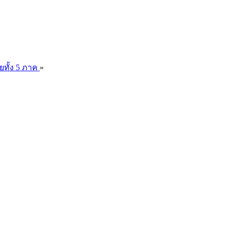
ยทั้ง 5 ภาค
»