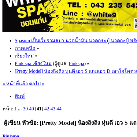
Spasum เป็นเว็บรวมสปา นวดน้ำมัน นวดกระปู๋ นวดกะปู๋ พริ
ภาคเหนือ
»
เชียงใหม่
»
Pink spa เชียงใหม่
(ผู้ดูแล:
Pinkspa
) »
[Pretty Model] น้องถิงถิง หุ่นดี เอว S แถมเอว D เอาใจโคตร
« หน้าที่แล้ว
ต่อไป »
พิมพ์
หน้า:
1
...
39
40
[
41
]
42
43
44
ผู้เขียน
หัวข้อ: [Pretty Model] น้องถิงถิง หุ่นดี เอว S
Pinkspa