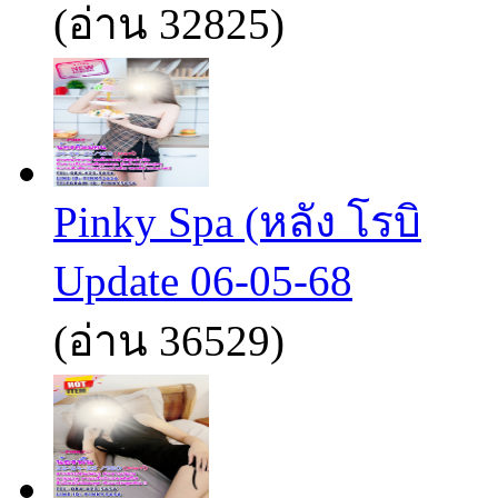
(อ่าน 32825)
Pinky Spa (หลัง โรบิ
Update 06-05-68
(อ่าน 36529)