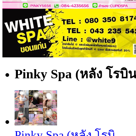
Pinky Spa (หลัง โรบิ
Pinky Spa (หลัง โรบิ