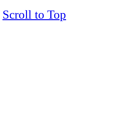
Scroll to Top