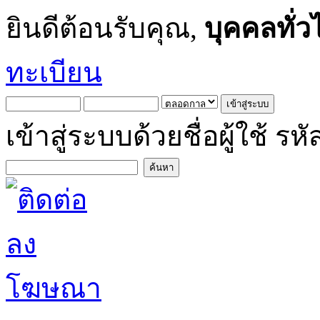
ยินดีต้อนรับคุณ,
บุคคลทั่ว
ทะเบียน
เข้าสู่ระบบด้วยชื่อผู้ใช้