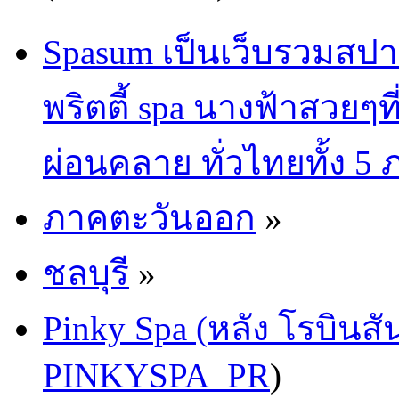
Spasum เป็นเว็บรวมสปา
พริตตี้ spa นางฟ้าสวยๆท
ผ่อนคลาย ทั่วไทยทั้ง 5
ภาคตะวันออก
»
ชลบุรี
»
Pinky Spa (หลัง โรบินสั
PINKYSPA_PR
)