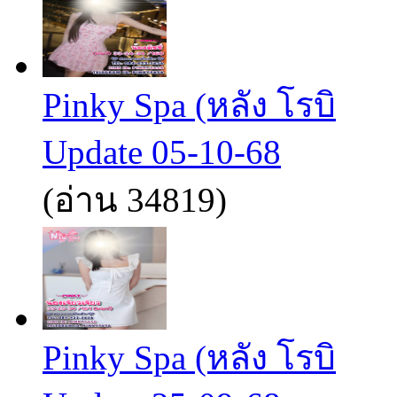
Pinky Spa (หลัง โรบิ
Update 05-10-68
(อ่าน 34819)
Pinky Spa (หลัง โรบิ