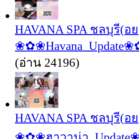
HAVANA SPA ชลบุรี(อย
❀✿❀Havana_Update
(อ่าน 24196)
HAVANA SPA ชลบุรี(อย
❀✿❀ฮาวาน่า_Update