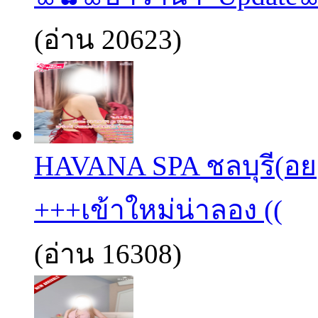
(อ่าน 20623)
HAVANA SPA ชลบุรี(อย
+++เข้าใหม่น่าลอง ((
(อ่าน 16308)