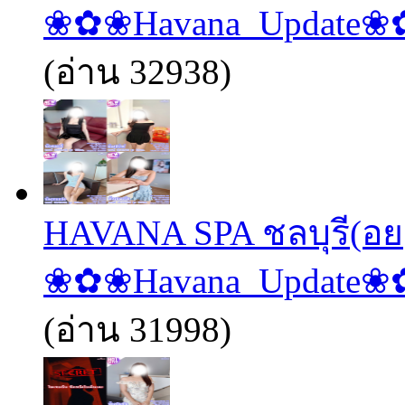
❀✿❀Havana_Update
(อ่าน 32938)
HAVANA SPA ชลบุรี(อย
❀✿❀Havana_Update
(อ่าน 31998)