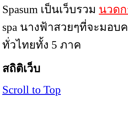
Spasum เป็นเว็บรวม
นวดกร
spa นางฟ้าสวยๆที่จะมอบค
ทั่วไทยทั้ง 5 ภาค
สถิติเว็บ
Scroll to Top