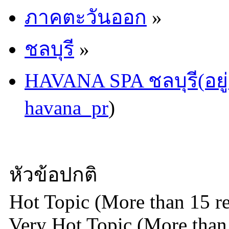
ภาคตะวันออก
»
ชลบุรี
»
HAVANA SPA ชลบุรี(อยู่
havana_pr
)
หัวข้อปกติ
Hot Topic (More than 15 re
Very Hot Topic (More than 