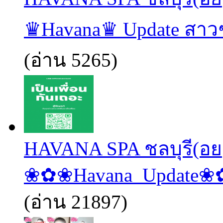
♛Havana♛ Update สาว
(อ่าน 5265)
HAVANA SPA ชลบุรี(อย
❀✿❀Havana_Update
(อ่าน 21897)