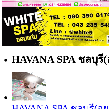
HAVANA SPA ชลบุรี(อย
HAVANA SPA ชลบุรี(อย