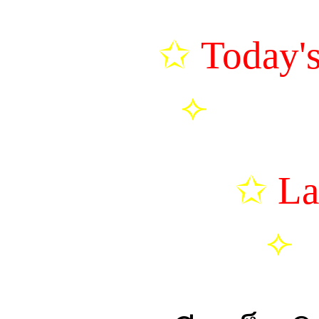
✩
Today's
⟣
เอพริล 
✩
La
⟣
ห