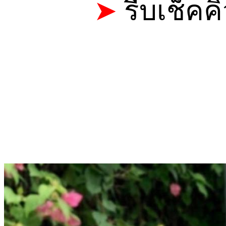
➤
รีบเช็คค
CALL: 0
TELEGRAM 
LINE ID
LINE@ : @HV