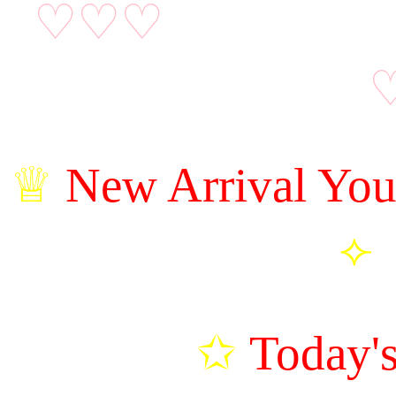
♡♡♡
อัปเดตน้อง
♕
New Arrival You
⟣
เ
✩
Today's