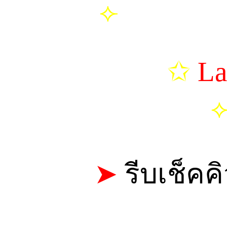
⟣
วาลิน | เมอ
✩
La
➤
รีบเช็คค
CALL: 0