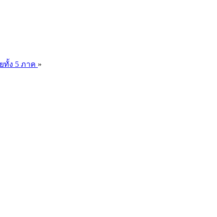
ยทั้ง 5 ภาค
»