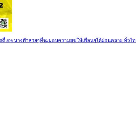
ตตี้ spa นางฟ้าสวยๆที่จะมอบความสุขให้เพื่อนๆได้ผ่อนคลาย ทั่วไท