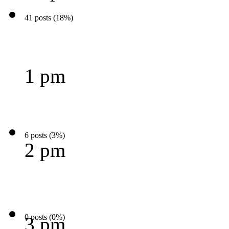
41 posts (18%)
1 pm
6 posts (3%)
2 pm
0 posts (0%)
3 pm