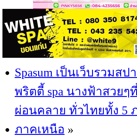
Spasum เป็นเว็บรวมสปา
พริตตี้ spa นางฟ้าสวยๆท
ผ่อนคลาย ทั่วไทยทั้ง 5
ภาคเหนือ
»