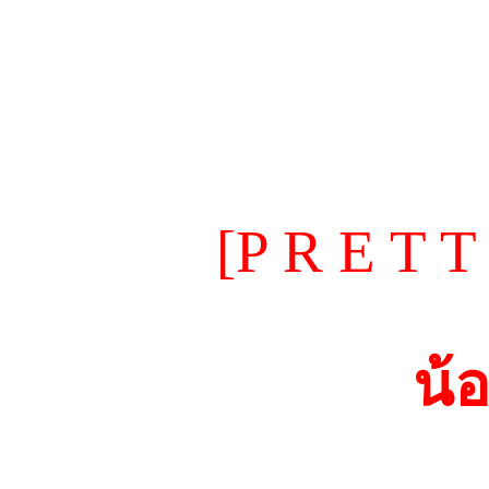
[P R E T T
น้