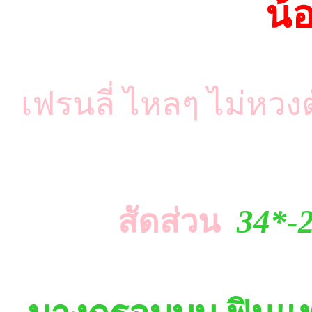
น้อ
เฟรนลี่ ไหลๆ ไม่หวง
สัดส่วน
34*-