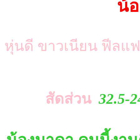
น้
หุ่นดี ขาวเนียน ฟีลแ
สัดส่วน
32.5-2