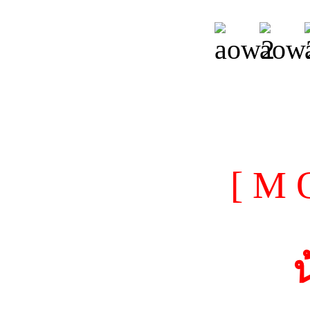
[ M 
น