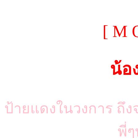
[ M 
น้อ
ป้ายแดงในวงการ ถึงจะ
พี่