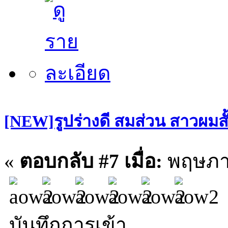
[NEW]รูปร่างดี สมส่วน สาวผมสั
«
ตอบกลับ #7 เมื่อ:
พฤษภาค
บันทึกการเข้า