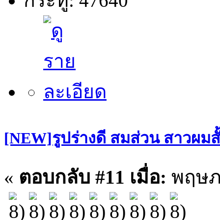
กระทู้: 47640
[NEW]รูปร่างดี สมส่วน สาวผมสั
«
ตอบกลับ #11 เมื่อ:
พฤษภา