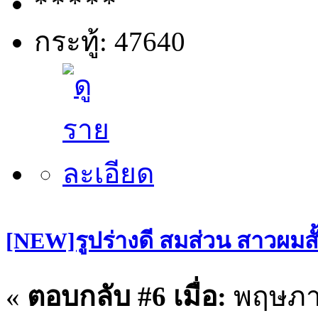
กระทู้: 47640
[NEW]รูปร่างดี สมส่วน สาวผมสั
«
ตอบกลับ #6 เมื่อ:
พฤษภาค