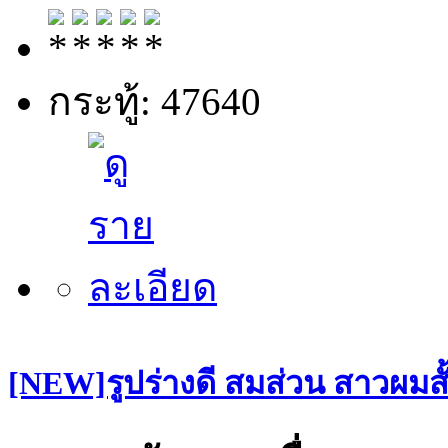
กระทู้: 47640
[NEW]รูปร่างดี สมส่วน สาวผมสั