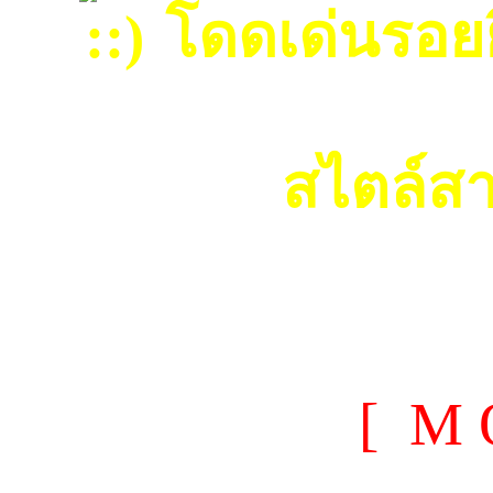
โดดเด่นรอยยิ
สไตล์ส
[ M 