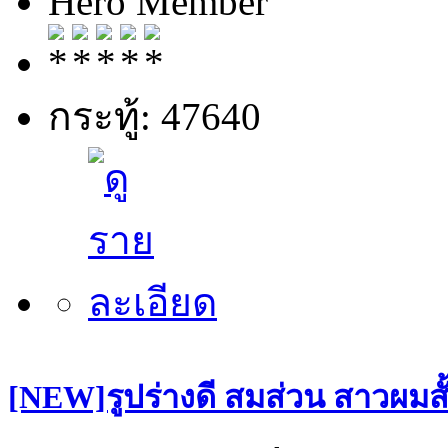
Hero Member
กระทู้: 47640
[NEW]รูปร่างดี สมส่วน สาวผมสั