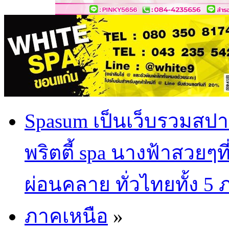
Spasum เป็นเว็บรวมสปา
พริตตี้ spa นางฟ้าสวยๆท
ผ่อนคลาย ทั่วไทยทั้ง 5
ภาคเหนือ
»