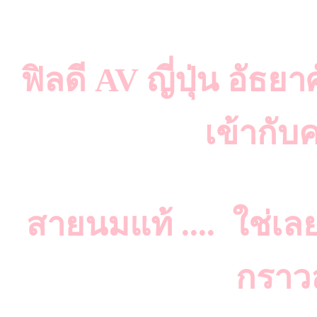
ฟิลดี AV ญี่ปุ่น อัธยา
เข้ากับ
สายนมแท้ .... ใช่เล
กราว