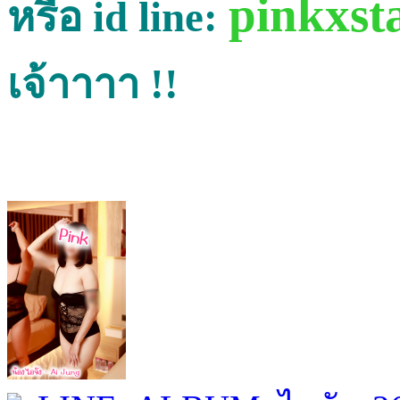
pinkxst
หรือ id line:
เจ้าาาา !!