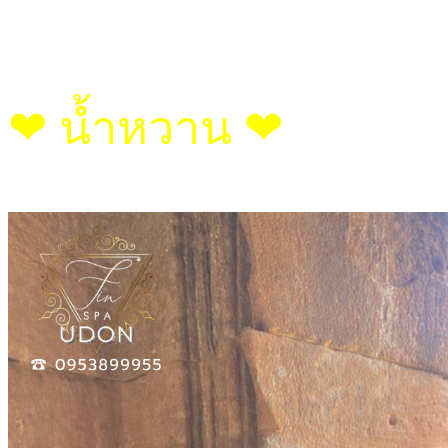
❤︎ น้ำหวาน ❤︎