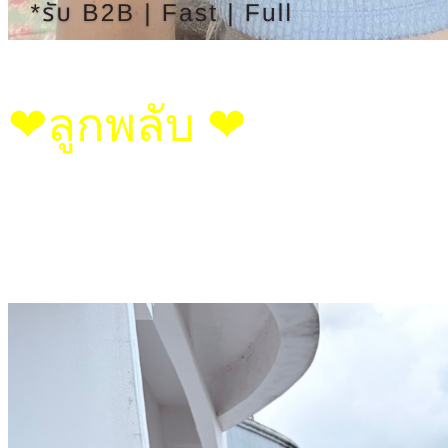
❤︎ลูกพลับ ❤︎