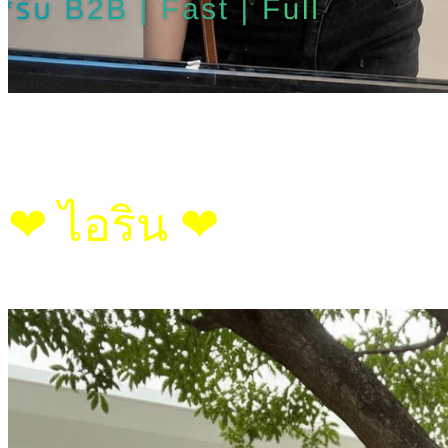
❤︎ ไอริน ❤︎