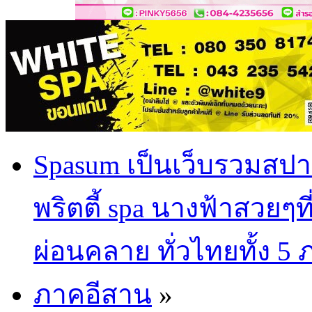
Spasum เป็นเว็บรวมสปา
พริตตี้ spa นางฟ้าสวยๆท
ผ่อนคลาย ทั่วไทยทั้ง 5
ภาคอีสาน
»