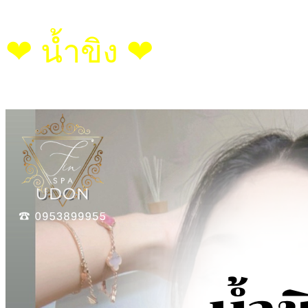
❤︎ น้ำขิง ❤︎