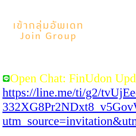
Open Chat: FinUdon Upd
https://line.me/ti/g2/tvUj
332XG8Pr2NDxt8_v5Go
utm_source=invitation&u