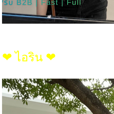
❤︎ ไอริน ❤︎