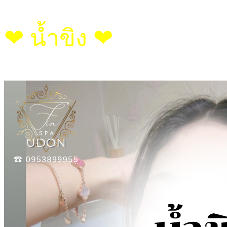
❤︎ น้ำขิง ❤︎