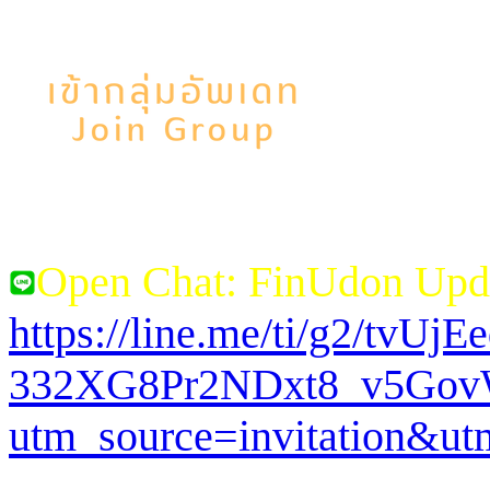
Open Chat: FinUdon Upd
https://line.me/ti/g2/tvUj
332XG8Pr2NDxt8_v5Go
utm_source=invitation&u