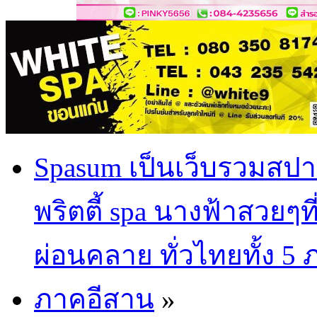
Spasum เป็นเว็บรวมสปา
พริตตี้ spa นางฟ้าสวยๆท
ผ่อนคลาย ทั่วไทยทั้ง 5
ภาคอีสาน
»