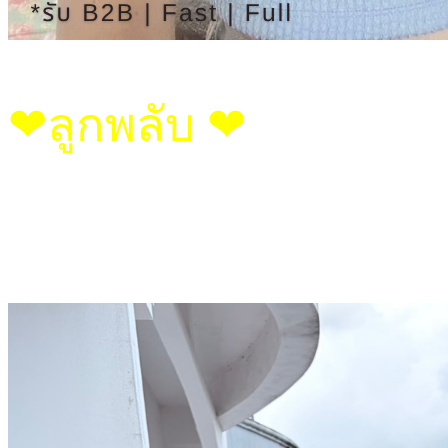
❤︎ลูกพลับ ❤︎