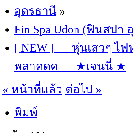
อุดรธานี
»
Fin Spa Udon (ฟินสปา อ
[ NEW ]___หุ่นเสวๆ ไฟ
พลาดดด___★เจนนี่ ★
« หน้าที่แล้ว
ต่อไป »
พิมพ์