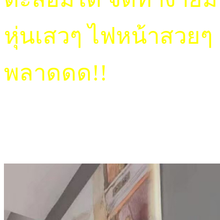
หุ่นเสวๆ ไฟหน้าสวยๆ 
พลาดดด!!