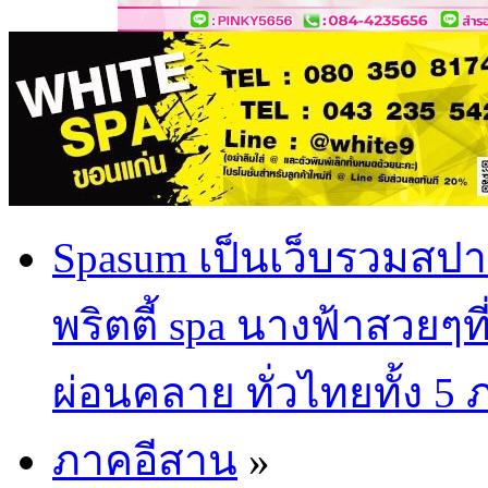
Spasum เป็นเว็บรวมสปา
พริตตี้ spa นางฟ้าสวยๆท
ผ่อนคลาย ทั่วไทยทั้ง 5
ภาคอีสาน
»