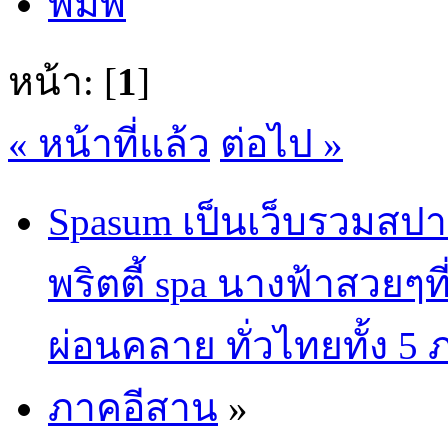
พิมพ์
หน้า: [
1
]
« หน้าที่แล้ว
ต่อไป »
Spasum เป็นเว็บรวมสปา
พริตตี้ spa นางฟ้าสวยๆท
ผ่อนคลาย ทั่วไทยทั้ง 5
ภาคอีสาน
»