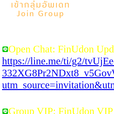
Open Chat: FinUdon Upd
https://line.me/ti/g2/tvUj
332XG8Pr2NDxt8_v5Go
utm_source=invitation&u
Group VIP: FinUdon VI