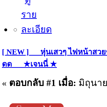
[ NEW ]___หุ่นเสวๆ ไฟหน้าสวย
ดด___★เจนนี่ ★
«
ตอบกลับ #1 เมื่อ:
มิถุนาย