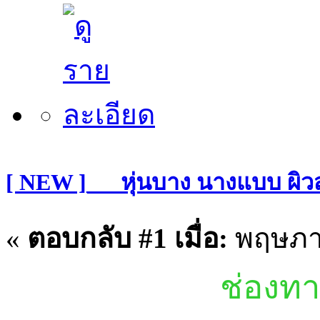
[ NEW ]___หุ่นบาง นางแบบ ผิ
«
ตอบกลับ #1 เมื่อ:
พฤษภาค
ช่องทา