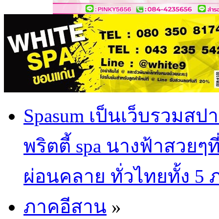
Spasum เป็นเว็บรวมสปา
พริตตี้ spa นางฟ้าสวยๆท
ผ่อนคลาย ทั่วไทยทั้ง 5
ภาคอีสาน
»