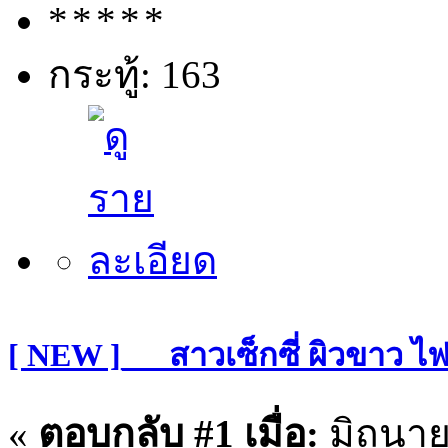
กระทู้: 163
[ NEW ]___สาวเซ็กซี่ ผิวขาว ไ
«
ตอบกลับ #1 เมื่อ:
มิถุนาย