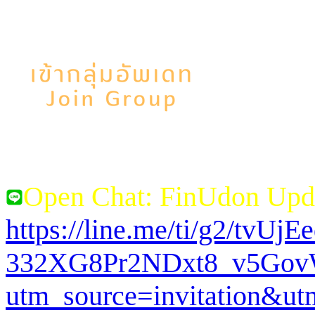
Open Chat: FinUdon Upd
https://line.me/ti/g2/tvUj
332XG8Pr2NDxt8_v5Go
utm_source=invitation&u