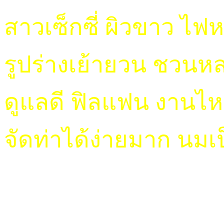
สาวเซ็กซี่ ผิวขาว ไฟห
รูปร่างเย้ายวน ชวนห
ดูแลดี ฟิลแฟน งานไห
จัดท่าได้ง่ายมาก นมเ