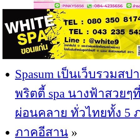
Spasum เป็นเว็บรวมสปา
พริตตี้ spa นางฟ้าสวยๆท
ผ่อนคลาย ทั่วไทยทั้ง 5
ภาคอีสาน
»