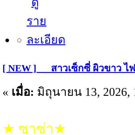
[ NEW ]___สาวเซ็กซี่ ผิวขาว ไ
«
เมื่อ:
มิถุนายน 13, 2026,
★ ซาซ่า★