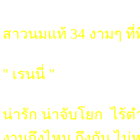
สาวนมแท้ 34 งามๆ ที่
" เรนนี่ "
น่ารัก น่าจับโยก ไร้ตำ
งานถึงไหน ถึงกัน ไม่หวั่