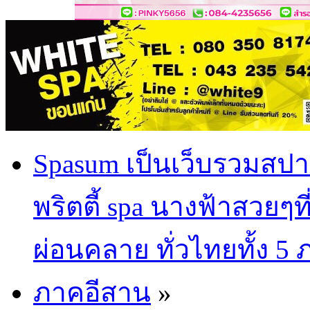
Spasum เป็นเว็บรวมสปา
พริตตี้ spa นางฟ้าสวยๆท
ผ่อนคลาย ทั่วไทยทั้ง 5
ภาคอีสาน
»