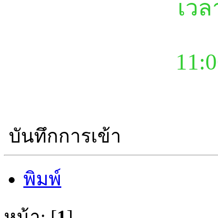
เวล
11:0
บันทึกการเข้า
พิมพ์
หน้า: [
1
]