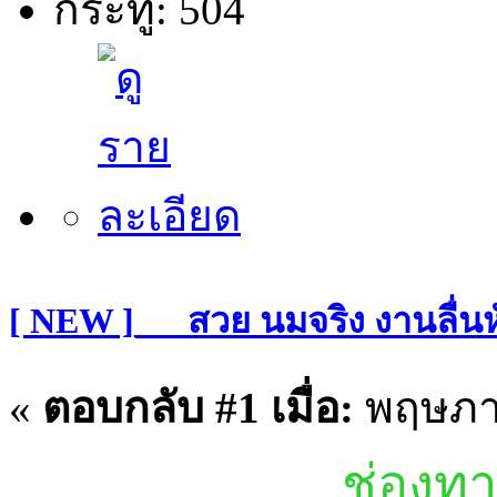
กระทู้: 504
[ NEW ]___สวย นมจริง งานลื่น
«
ตอบกลับ #1 เมื่อ:
พฤษภาค
ช่องทา