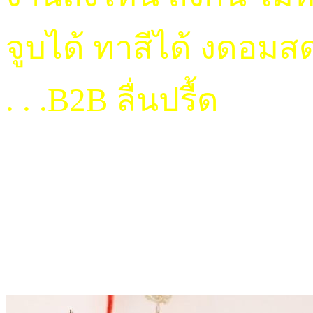
จูบได้ ทาสีได้ งดอมส
. . .B2B ลื่นปรื้ด