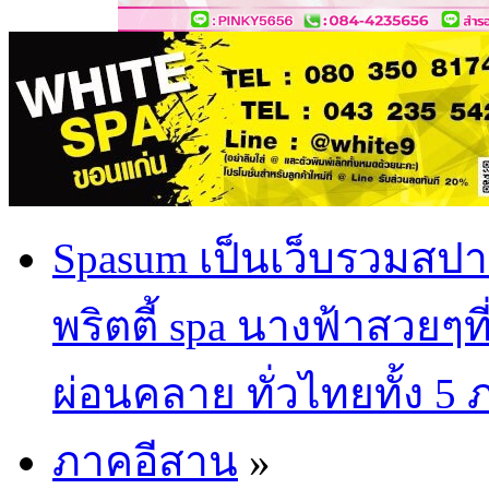
Spasum เป็นเว็บรวมสปา
พริตตี้ spa นางฟ้าสวยๆท
ผ่อนคลาย ทั่วไทยทั้ง 5
ภาคอีสาน
»