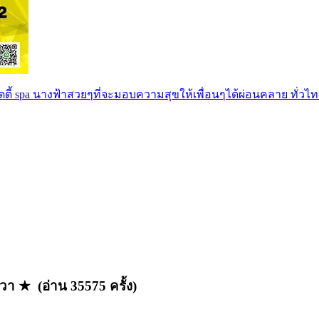
ตตี้ spa นางฟ้าสวยๆที่จะมอบความสุขให้เพื่อนๆได้ผ่อนคลาย ทั่วไท
วา ★ (อ่าน 35575 ครั้ง)