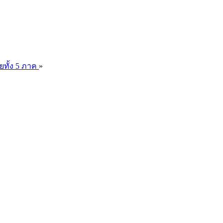
ยทั้ง 5 ภาค
»