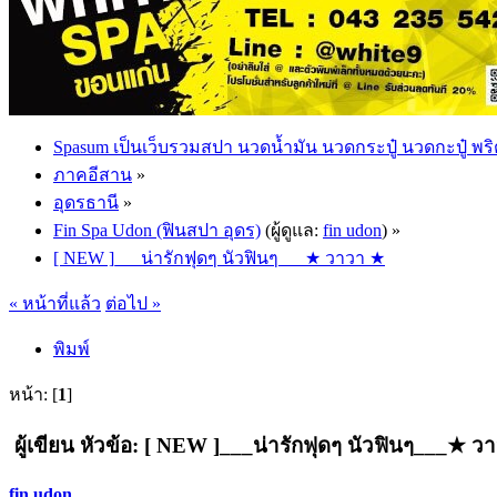
Spasum เป็นเว็บรวมสปา นวดน้ำมัน นวดกระปู๋ นวดกะปู๋ พริ
ภาคอีสาน
»
อุดรธานี
»
Fin Spa Udon (ฟินสปา อุดร)
(ผู้ดูแล:
fin udon
) »
[ NEW ]___น่ารักฟุดๆ นัวฟินๆ___★ วาวา ★
« หน้าที่แล้ว
ต่อไป »
พิมพ์
หน้า: [
1
]
ผู้เขียน
หัวข้อ: [ NEW ]___น่ารักฟุดๆ นัวฟินๆ___★ วา
fin udon