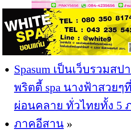
Spasum เป็นเว็บรวมสปา
พริตตี้ spa นางฟ้าสวยๆท
ผ่อนคลาย ทั่วไทยทั้ง 5
ภาคอีสาน
»