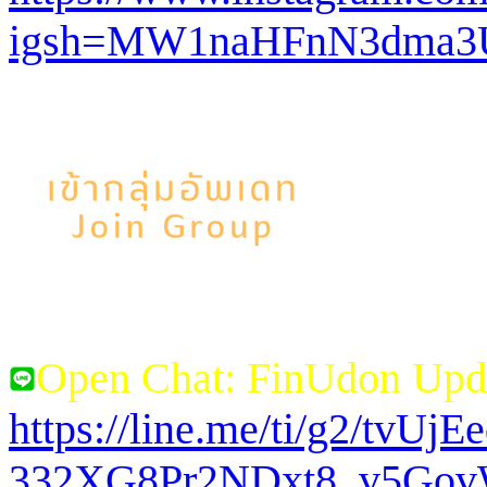
igsh=MW1naHFnN3dma3
Open Chat: FinUdon Upd
https://line.me/ti/g2/tvUj
332XG8Pr2NDxt8_v5Go