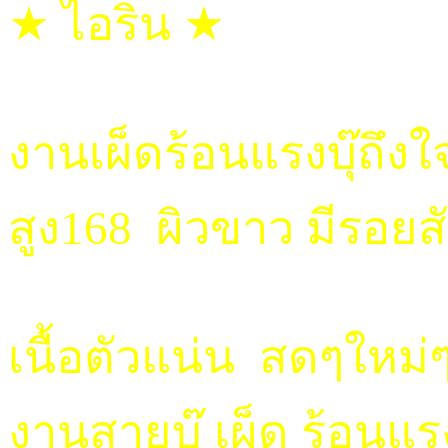
★ ไอริน ★
งานเผ็ดร้อนแรงบุ๊ถึงใ
สูง168 ผิวขาว มีรอยส
เนื้อตัวแน่น สดๆใหม
งานสายบุ๊ เผ็ด ร้อนแรง