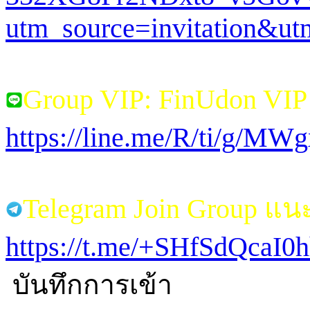
utm_source=invitation&u
Group VIP: FinUdon VI
https://line.me/R/ti/g/M
Telegram Join Group แ
https://t.me/+SHfSdQcaI
บันทึกการเข้า