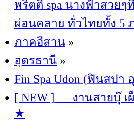
พริตตี้ spa นางฟ้าสวยๆท
ผ่อนคลาย ทั่วไทยทั้ง 5
ภาคอีสาน
»
อุดรธานี
»
Fin Spa Udon (ฟินสปา อ
[ NEW ]___งานสายบุ๊ เผ
★