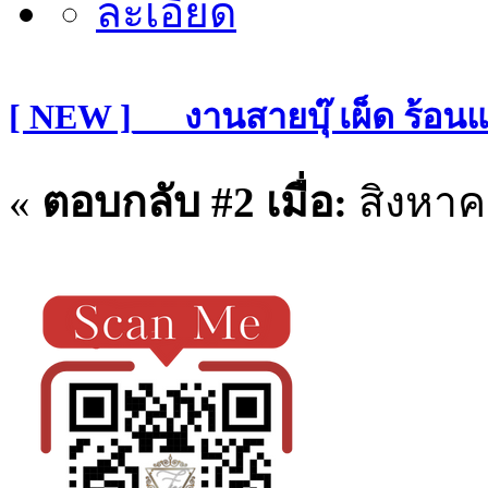
[ NEW ]___งานสายบุ๊ เผ็ด ร้อน
«
ตอบกลับ #2 เมื่อ:
สิงหาคม