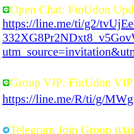
Open Chat: FinUdon Upd
https://line.me/ti/g2/tvUj
332XG8Pr2NDxt8_v5Go
utm_source=invitation&u
Group VIP: FinUdon VI
https://line.me/R/ti/g/M
Telegram Join Group แ