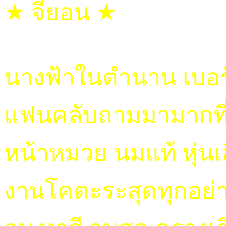
★ จียอน ★
นางฟ้าในตำนาน เบอร
แฟนคลับถามมามากที่
หน้าหมวย นมแท้ หุ่นเ
งานโคตะระสุดทุกอย่าง