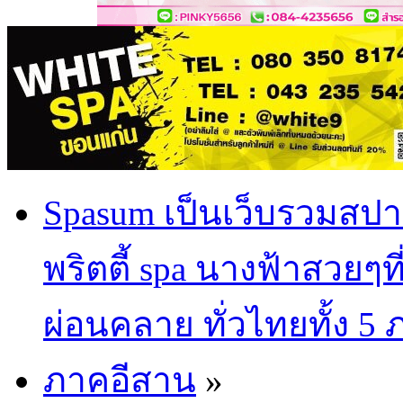
Spasum เป็นเว็บรวมสปา
พริตตี้ spa นางฟ้าสวยๆท
ผ่อนคลาย ทั่วไทยทั้ง 5
ภาคอีสาน
»