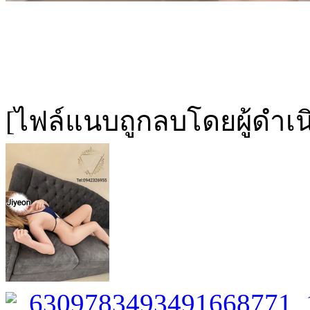
[ไฟล์แนบถูกลบโดยผู้ดำเ
6309783493491668771_1