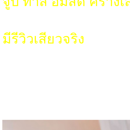
จูบ ทาสี อมสด ครางเ
มีรีวิวเสียวจริง