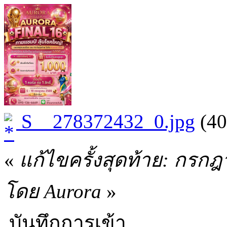
S__278372432_0.jpg
(40
«
แก้ไขครั้งสุดท้าย: กรก
โดย Aurora
»
บันทึกการเข้า