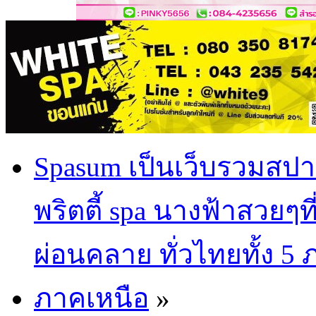
Spasum เป็นเว็บรวมสปา
พริตตี้ spa นางฟ้าสวยๆท
ผ่อนคลาย ทั่วไทยทั้ง 5
ภาคเหนือ
»